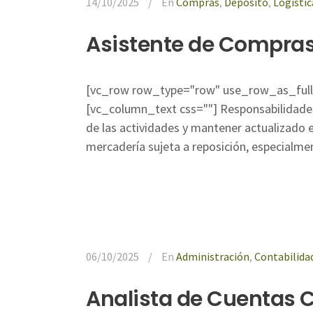
14/10/2025
En
Compras
,
Depósito
,
Logistic
Asistente de Compras 
[vc_row row_type="row" use_row_as_full_
[vc_column_text css=""] Responsabilidades d
de las actividades y mantener actualizado e
mercadería sujeta a reposición, especialmen
06/10/2025
En
Administración
,
Contabilida
Analista de Cuentas C