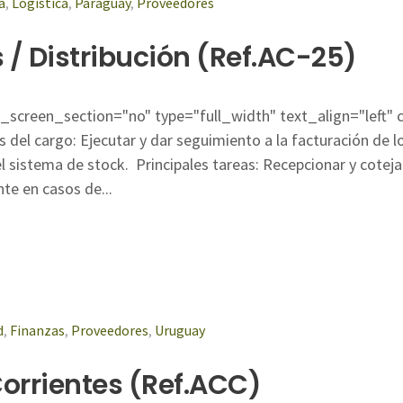
a
,
Logística
,
Paraguay
,
Proveedores
/ Distribución (Ref.AC-25)
screen_section="no" type="full_width" text_align="left"
el cargo: Ejecutar y dar seguimiento a la facturación de lo
l sistema de stock. Principales tareas: Recepcionar y cotej
te en casos de...
d
,
Finanzas
,
Proveedores
,
Uruguay
orrientes (Ref.ACC)