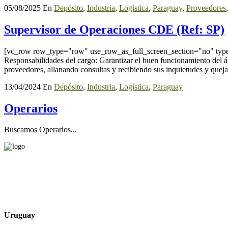
05/08/2025
En
Depósito
,
Industria
,
Logística
,
Paraguay
,
Proveedores
Supervisor de Operaciones CDE (Ref: SP)
[vc_row row_type="row" use_row_as_full_screen_section="no" type=
Responsabilidades del cargo: Garantizar el buen funcionamiento del área
proveedores, allanando consultas y recibiendo sus inquietudes y quejas
13/04/2024
En
Depósito
,
Industria
,
Logística
,
Paraguay
Operarios
Buscamos Operarios...
Uruguay