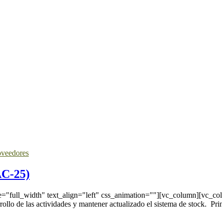
oveedores
AC-25)
full_width" text_align="left" css_animation=""][vc_column][vc_colum
rrollo de las actividades y mantener actualizado el sistema de stock. Pr