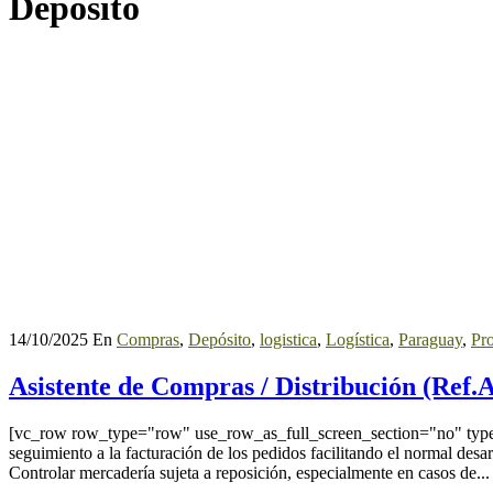
Depósito
14/10/2025
En
Compras
,
Depósito
,
logistica
,
Logística
,
Paraguay
,
Pr
Asistente de Compras / Distribución (Ref.
[vc_row row_type="row" use_row_as_full_screen_section="no" type="
seguimiento a la facturación de los pedidos facilitando el normal desa
Controlar mercadería sujeta a reposición, especialmente en casos de...