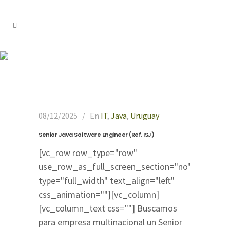
Uruguay
08/12/2025
En
IT
,
Java
,
Uruguay
Senior Java Software Engineer (Ref. ISJ)
[vc_row row_type="row"
use_row_as_full_screen_section="no"
type="full_width" text_align="left"
css_animation=""][vc_column]
[vc_column_text css=""] Buscamos
para empresa multinacional un Senior