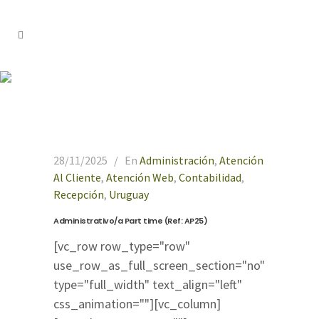
Atención al Cliente
28/11/2025
En
Administración
,
Atención
Al Cliente
,
Atención Web
,
Contabilidad
,
Recepción
,
Uruguay
Administrativo/a Part time (Ref: AP25)
[vc_row row_type="row"
use_row_as_full_screen_section="no"
type="full_width" text_align="left"
css_animation=""][vc_column]