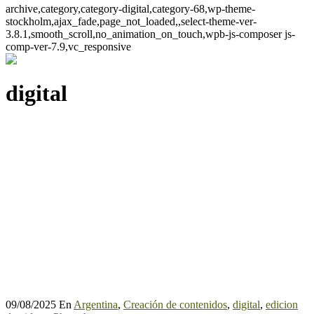
archive,category,category-digital,category-68,wp-theme-
stockholm,ajax_fade,page_not_loaded,,select-theme-ver-
3.8.1,smooth_scroll,no_animation_on_touch,wpb-js-composer js-
comp-ver-7.9,vc_responsive
digital
09/08/2025
En
Argentina
,
Creación de contenidos
,
digital
,
edicion