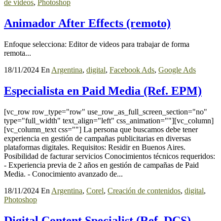
de videos
,
Photoshop
Animador After Effects (remoto)
Enfoque selecciona: Editor de videos para trabajar de forma
remota...
18/11/2024
En
Argentina
,
digital
,
Facebook Ads
,
Google Ads
Especialista en Paid Media (Ref. EPM)
[vc_row row_type="row" use_row_as_full_screen_section="no"
type="full_width" text_align="left" css_animation=""][vc_column]
[vc_column_text css=""] La persona que buscamos debe tener
experiencia en gestión de campañas publicitarias en diversas
plataformas digitales. Requisitos: Residir en Buenos Aires.
Posibilidad de facturar servicios Conocimientos técnicos requeridos:
- Experiencia previa de 2 años en gestión de campañas de Paid
Media. - Conocimiento avanzado de...
18/11/2024
En
Argentina
,
Corel
,
Creación de contenidos
,
digital
,
Photoshop
Digital Content Specialist (Ref. DCS)