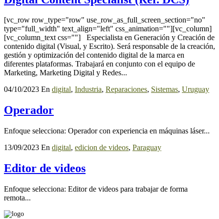
[vc_row row_type="row" use_row_as_full_screen_section="no"
type="full_width" text_align="left" css_animation=""][vc_column]
[vc_column_text css=""] Especialista en Generación y Creación de
contenido digital (Visual, y Escrito). Será responsable de la creación,
gestión y optimización del contenido digital de la marca en
diferentes plataformas. Trabajará en conjunto con el equipo de
Marketing, Marketing Digital y Redes...
04/10/2023
En
digital
,
Industria
,
Reparaciones
,
Sistemas
,
Uruguay
Operador
Enfoque selecciona: Operador con experiencia en máquinas láser...
13/09/2023
En
digital
,
edicion de videos
,
Paraguay
Editor de videos
Enfoque selecciona: Editor de videos para trabajar de forma
remota...