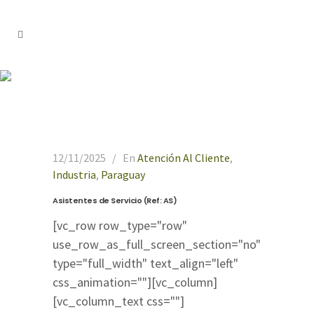
depósito Tag
12/11/2025
En
Atención Al Cliente
,
Industria
,
Paraguay
Asistentes de Servicio (Ref: AS)
[vc_row row_type="row"
use_row_as_full_screen_section="no"
type="full_width" text_align="left"
css_animation=""][vc_column]
[vc_column_text css=""]