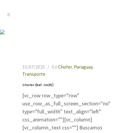
vehiculo Tag
15/07/2025
En
Chofer
,
Paraguay
,
Transporte
Chofer (Ref. CH25)
[vc_row row_type="row"
use_row_as_full_screen_section="no"
type="full_width" text_align="left"
css_animation=""][vc_column]
[vc_column_text css=""] Buscamos