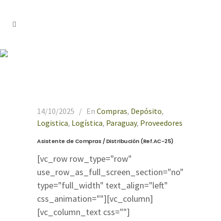
sap Tag
14/10/2025
En
Compras
,
Depósito
,
Logistica
,
Logística
,
Paraguay
,
Proveedores
Asistente de Compras / Distribución (Ref.AC-25)
[vc_row row_type="row"
use_row_as_full_screen_section="no"
type="full_width" text_align="left"
css_animation=""][vc_column]
[vc_column_text css=""]