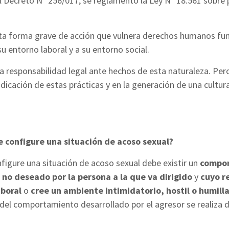
 Decreto Nº 256/017, se reglamentó la Ley Nº 18.561 sobre p
sta forma grave de acción que vulnera derechos humanos fu
u entorno laboral y a su entorno social.
na responsabilidad legal ante hechos de esta naturaleza. Per
radicación de estas prácticas y en la generación de una cultu
 configure una situación de acoso sexual?
nfigure una situación de acoso sexual debe existir un
compor
,
no deseado por la persona a la que va dirigido
y
cuyo r
aboral
o
cree un ambiente intimidatorio, hostil o humilla
 del comportamiento desarrollado por el agresor se realiza d