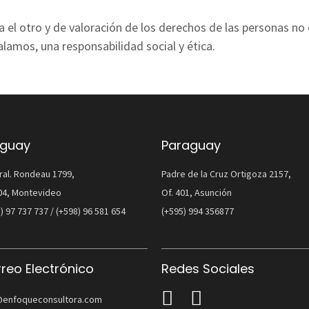
a el otro y de valoración de los derechos de las personas no
lamos, una responsabilidad social y ética.
uguay
Paraguay
ral. Rondeau 1799,
Padre de la Cruz Ortigoza 2157,
904, Montevideo
Of. 401, Asunción
) 97 737 737 / (+598) 96 581 654
(+595) 994 356877
reo Electrónico
Redes Sociales
@enfoqueconsultora.com