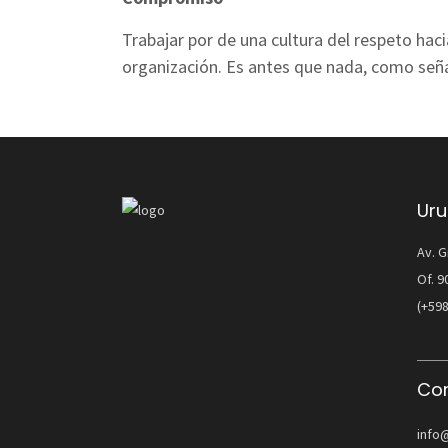
Trabajar por de una cultura del respeto haci
organización. Es antes que nada, como seña
Ur
Av. G
Of. 
(+598
Cor
info